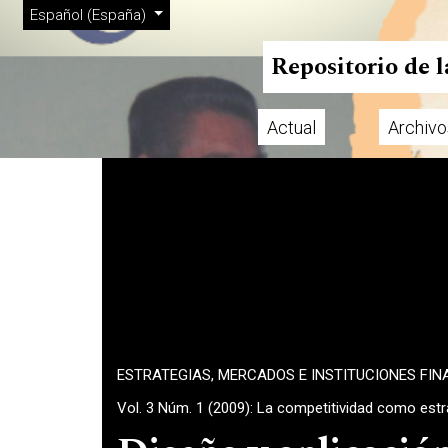
Menú de administración
Ir al menú de navegación principal
Ir al contenido principal
Ir al pie de página del sitio
Cambiar el idioma. El actual es:
Español (España)
Repositorio de 
Actual
Archivo
Menú principal
ESTRATEGIAS, MERCADOS E INSTITUCIONES FIN
Vol. 3 Núm. 1 (2009): La competitividad como est