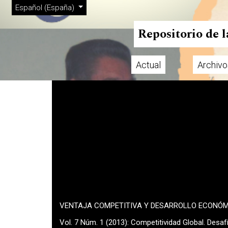
Menú de administración
Ir al menú de navegación principal
Ir al contenido principal
Ir al pie de página del sitio
Cambiar el idioma. El actual es:
Español (España)
Repositorio de 
Actual
Archivo
Menú principal
VENTAJA COMPETITIVA Y DESARROLLO ECONÓ
Vol. 7 Núm. 1 (2013): Competitividad Global. Desa