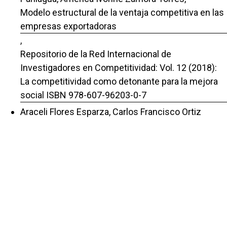
Modelo estructural de la ventaja competitiva en las
empresas exportadoras
,
Repositorio de la Red Internacional de
Investigadores en Competitividad: Vol. 12 (2018):
La competitividad como detonante para la mejora
social ISBN 978-607-96203-0-7
Araceli Flores Esparza, Carlos Francisco Ortiz
Paniagua, Joel Bonales Valencia,
Desempeño de la Responsabilidad Social
Universitaria en la Universidad Michoacana de San
Nicolás de Hidalgo
,
Repositorio de la Red Internacional de
Investigadores en Competitividad: Vol. 14 (2020):
Ecosistema de datos y la competitividad ISBN 978-