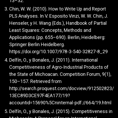
13–32.
Chin, W. W. (2010). How to Write Up and Report
PLS Analyses. In V. Esposito Vinzi, W. W. Chin, J.
Henseler, y H. Wang (Eds.), Handbook of Partial
Least Squares: Concepts, Methods and
Applications (pp. 655–690). Berlin, Heidelberg:
Springer Berlin Heidelberg.
https://doi.org/10.1007/978-3-540-32827-8_29
Delfín, O., y Bonales, J. (2011). International
Competitiveness of Agro-Industrial Products of
the State of Michoacan. Competition Forum, 9(1),
150–157. Retrieved from
http://search.proquest.com/docview/912502823/
13EC89D3CE97F4EA177/19?
accountid=15690%5Cninternal-pdf://664/19.html
Delfín, O., y Bonales, J. (2015). Competitiveness in