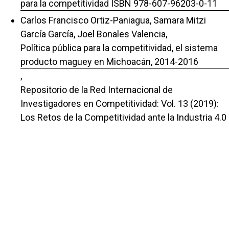
para la competitividad ISBN 978-607-96203-0-11
Carlos Francisco Ortiz-Paniagua, Samara Mitzi
García García, Joel Bonales Valencia,
Política pública para la competitividad, el sistema
producto maguey en Michoacán, 2014-2016
,
Repositorio de la Red Internacional de
Investigadores en Competitividad: Vol. 13 (2019):
Los Retos de la Competitividad ante la Industria 4.0
978-607-96203-0-8
Carlos Francisco Ortiz Paniagua, Esmeralda Dafné
Velázquez Herrera, Zoe T. Infante Jiménez,
Endeudamiento, consumo y educación financiera
en Morelia, Michoacán, México
,
Repositorio de la Red Internacional de