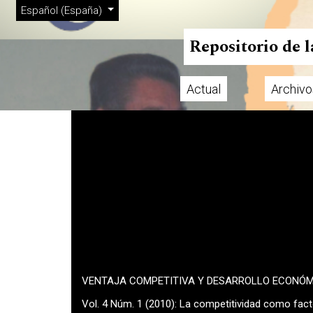
Menú de administración
Ir al menú de navegación principal
Ir al contenido principal
Ir al pie de página del sitio
Cambiar el idioma. El actual es:
Español (España)
Repositorio de 
Actual
Archivo
Menú principal
VENTAJA COMPETITIVA Y DESARROLLO ECONÓ
Vol. 4 Núm. 1 (2010): La competitividad como fac