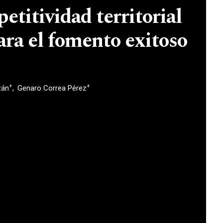
etitividad territorial
para el fomento exitoso
+
+
zán
Genaro Correa Pérez