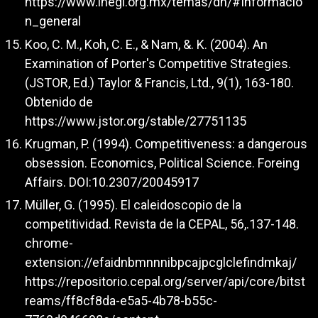
https://www.inegi.org.mx/temas/dn/#Informacio
n_general
Koo, C. M., Koh, C. E., & Nam, &. K. (2004). An
Examination of Porter's Competitive Strategies.
(JSTOR, Ed.) Taylor & Francis, Ltd., 9(1), 163-180.
Obtenido de
https://www.jstor.org/stable/27751135
Krugman, P. (1994). Competitiveness: a dangerous
obsession. Economics, Political Science. Foreing
Affairs. DOI:10.2307/20045917
Müller, G. (1995). El caleidoscopio de la
competitividad. Revista de la CEPAL, 56,.137-148.
chrome-
extension://efaidnbmnnnibpcajpcglclefindmkaj/
https://repositorio.cepal.org/server/api/core/bitst
reams/ff8cf8da-e5a5-4b78-b55c-