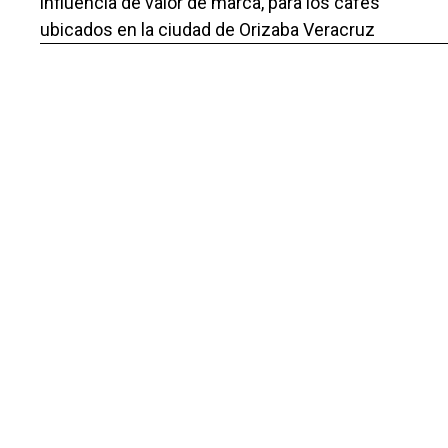
influencia de valor de marca, para los cafés
ubicados en la ciudad de Orizaba Veracruz
,
Repositorio de la Red Internacional de
Investigadores en Competitividad: Vol. 13 (2019):
Los Retos de la Competitividad ante la Industria 4.0
978-607-96203-0-8
Skary Armando López Osuna, Jorge Pelayo Maciel,
Carlos Yoshio Cuevas Shiguematsu,
EVALUACIÓN DEL PROYECTO: “COMPRENSIÓN
LECTORA, ESCRITURA Y PENSAMIENTO
MATEMÁTICO: FORTALECER EL APRENDIZAJE A
TRAVÉS DE LAS TIC”
,
Repositorio de la Red Internacional de
Investigadores en Competitividad: Vol. 9 Núm. 1
(2015): La competitividad frente a la incertidumbre