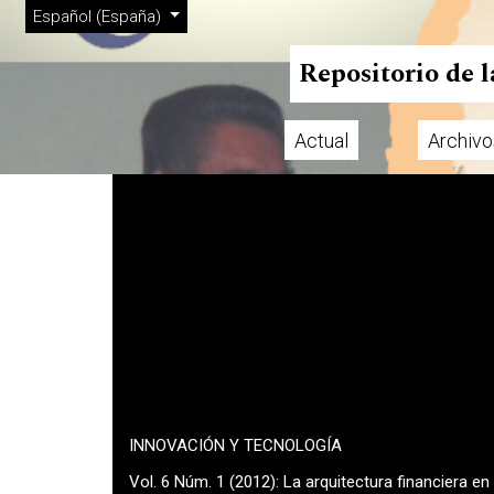
Menú de administración
Ir al menú de navegación principal
Ir al contenido principal
Ir al pie de página del sitio
Cambiar el idioma. El actual es:
Español (España)
Repositorio de 
Actual
Archivo
Menú principal
INNOVACIÓN Y TECNOLOGÍA
Vol. 6 Núm. 1 (2012): La arquitectura financiera e