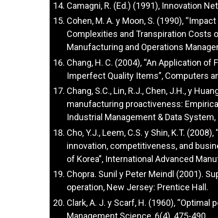
Camagni, R. (Ed.) (1991), Innovation Ne
Cohen, M. A. y Moon, S. (1990), “Impac
Complexities and Transpiration Costs o
Manufacturing and Operations Managem
Chang, H. C. (2004), “An Application o
Imperfect Quality Items”, Computers a
Chang, S.C., Lin, R.J., Chen, J.H., y Huan
manufacturing proactiveness: Empirica
Industrial Management & Data System, 
Cho, Y.J., Leem, C.S. y Shin, K.T. (200
innovation, competitiveness, and busi
of Korea”, International Advanced Manu
Chopra. Sunil y Peter Meindl (2001). S
operation, New Jersey: Prentice Hall.
Clark, A. J. y Scarf, H. (1960), “Optimal
Management Science, 6(4), 475-490.