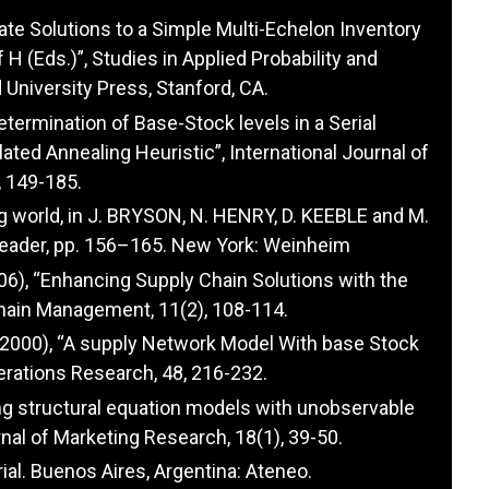
imate Solutions to a Simple Multi-Echelon Inventory
f H (Eds.)”, Studies in Applied Probability and
University Press, Stanford, CA.
“Determination of Base-Stock levels in a Serial
ted Annealing Heuristic”, International Journal of
 149-185.
ing world, in J. BRYSON, N. HENRY, D. KEEBLE and M.
eader, pp. 156–165. New York: Weinheim
(2006), “Enhancing Supply Chain Solutions with the
Chain Management, 11(2), 108-114.
D. D. (2000), “A supply Network Model With base Stock
rations Research, 48, 216-232.
ating structural equation models with unobservable
nal of Marketing Research, 18(1), 39-50.
rial. Buenos Aires, Argentina: Ateneo.