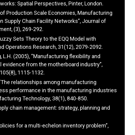
tworks: Spatial Perspectives, Pinter, London.
t of Production Scale Economies, Manufacturing
n Supply Chain Facility Networks”, Journal of
ent, (3), 269-292.
f Fuzzy Sets Theory to the EQQ Model with
nd Operations Research, 31(12), 2079-2092.
g, L.H. (2005), “Manufacturing flexibility and
l evidence from the motherboard industry”,
105(8), 1115-1132.
8), “The relationships among manufacturing
ness performance in the manufacturing industries
facturing Technology, 38(1), 840-850.
upply chain management: strategy, planning and
 policies for a multi-echelon inventory problem”,