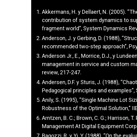
Akkermans, H. y Dellaert, N. (2005). “T
contribution of system dynamics to s
fragment world”, System Dynamics Revi
Anderson, J. y Gerbing, D. (1988), “Stru
recommended two-step approach”, Psych
Anderson Jr., E., Morrice, D.J., y Lunde
management in service and custom ma
review, 217-247.
Andersen, D.F. y Sturis, J. (1988), “Ch
Pedagogical principles and examples”,
Anily, S. (1995), “Single Machine Lot S
Robustness of the Optimal Solution,” IIE
Arntzen, B. C.; Brown, C. G.; Harrison, T. 
Management At Digital Equipment Corpor
Bagozzi, R. y Yi, Y. (1988), “On the eval