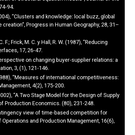
74-94.
(2004), “Clusters and knowledge: local buzz, global
e creation”, Progress in Human Geography, 28, 31–
. F.; Frick, M. C. y Hall, R. W. (1987), “Reducing
erfaces, 17, 26-47.
perspective on changing buyer-supplier relations: a
ation, 3, (1), 121-146.
 (1988), “Measures of international competitiveness:
g Management, 4(2), 175-200.
2002), “A Two Stage Model for the Design of Supply
 of Production Economics. (80), 231-248.
ontingency view of time-based competition for
of Operations and Production Management, 16(6),