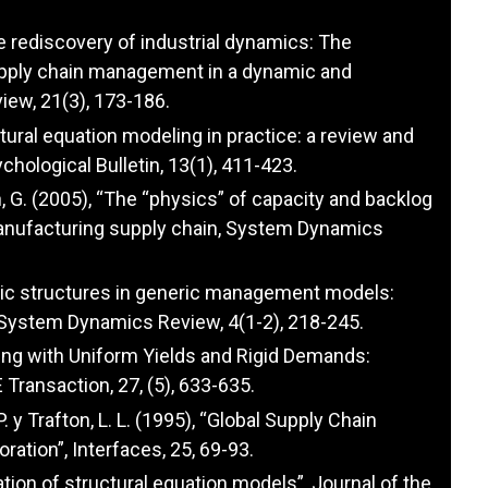
he rediscovery of industrial dynamics: The
upply chain management in a dynamic and
ew, 21(3), 173-186.
ctural equation modeling in practice: a review and
ological Bulletin, 13(1), 411-423.
en, G. (2005), “The “physics” of capacity and backlog
nufacturing supply chain, System Dynamics
aotic structures in generic management models:
 System Dynamics Review, 4(1-2), 218-245.
izing with Uniform Yields and Rigid Demands:
 Transaction, 27, (5), 633-635.
P. y Trafton, L. L. (1995), “Global Supply Chain
ation”, Interfaces, 25, 69-93.
uation of structural equation models”, Journal of the