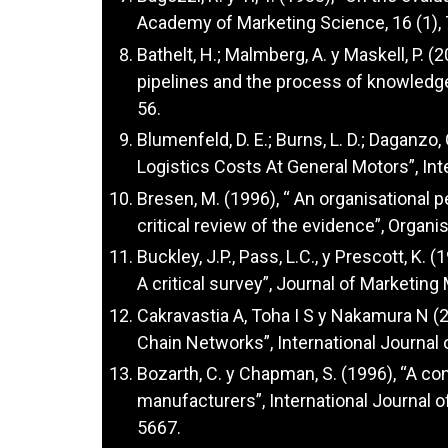
Academy of Marketing Science, 16 (1), 
Bathelt, H.; Malmberg, A. y Maskell, P. 
pipelines and the process of knowledg
56.
Blumenfeld, D. E.; Burns, L. D.; Daganzo, C
Logistics Costs At General Motors”, Int
Bresen, M. (1996), “ An organisational 
critical review of the evidence”, Organis
Buckley, J.P., Pass, L.C., y Prescott, K.
A critical survey”, Journal of Marketin
Cakravastia A, Toha I S y Nakamura N (
Chain Networks”, International Journal
Bozarth, C. y Chapman, S. (1996), “A c
manufacturers”, International Journal 
5667.