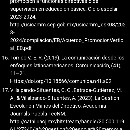
promoción a funciones directivas o de
supervisión en educación básica. Ciclo escolar
2023-2024.
http://usicamm.sep.gob.mx/usicamm_dsk08/202
3-
2024/compilacion/EB/Acuerdo_PromocionVertic
al_EB.pdf
Tórrico V., E. R. (2019). La comunicación desde los
enfoques latinoamericanos. Comunicación, (41),
11–21.
Https://doi.org/10.18566/comunica.n41.a02
Villalpando-Sifuentes, C. G., Estrada-Gutiérrez, M.
A., & Villalpando-Sifuentes, A. (2023). La Gestión
Escolar en Manos del Directivo. Academia
Journals Puebla TecNM.
http://cathi.uacj.mx/bitstream/handle/20.500.119
61/27340/la%20gestion%20escolar%20memoria.