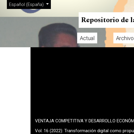
Menú de administración
Ir al menú de navegación principal
Ir al contenido principal
Ir al pie de página del sitio
Cambiar el idioma. El actual es:
Español (España)
Repositorio de 
Actual
Archivo
Menú principal
VENTAJA COMPETITIVA Y DESARROLLO ECONÓ
Vol. 16 (2022): Transformación digital como prop