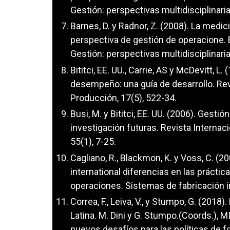
Gestión: perspectivas multidisciplinari
Barnes, D. y Radnor, Z. (2008). La medic
perspectiva de gestión de operacione. 
Gestión: perspectivas multidisciplinari
Bititci, EE. UU., Carrie, AS y McDevitt, 
desempeño: una guía de desarrollo. Rev
Producción, 17(5), 522-34.
Busi, M. y Bititci, EE. UU. (2006). Gest
investigación futuras. Revista Interna
55(1), 7-25.
Cagliano, R., Blackmon, K. y Voss, C. 
international diferencias en las prácti
operaciones. Sistemas de fabricación i
Correa, F., Leiva, V., y Stumpo, G. (20
Latina. M. Dini y G. Stumpo.(Coords.),
nuevos desafíos para las políticas de 