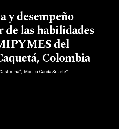
va y desempeño
r de las habilidades
s MIPYMES del
Caquetá, Colombia
+
+
 Castorena
Mónica García Solarte