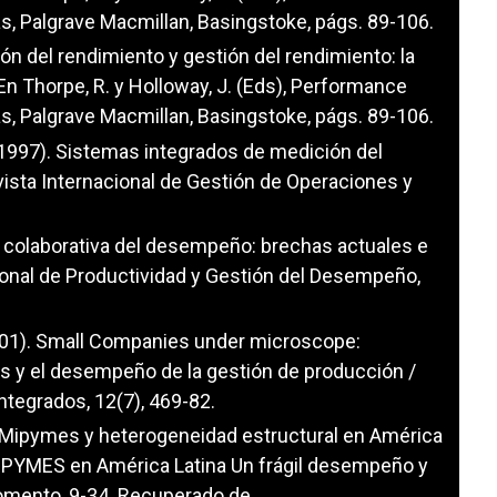
as, Palgrave Macmillan, Basingstoke, págs. 89-106.
ión del rendimiento y gestión del rendimiento: la
En Thorpe, R. y Holloway, J. (Eds), Performance
as, Palgrave Macmillan, Basingstoke, págs. 89-106.
L. (1997). Sistemas integrados de medición del
ista Internacional de Gestión de Operaciones y
ión colaborativa del desempeño: brechas actuales e
cional de Productividad y Gestión del Desempeño,
(2001). Small Companies under microscope:
cas y el desempeño de la gestión de producción /
ntegrados, 12(7), 469-82.
18). Mipymes y heterogeneidad estructural en América
 MIPYMES en América Latina Un frágil desempeño y
fomento, 9-34. Recuperado de