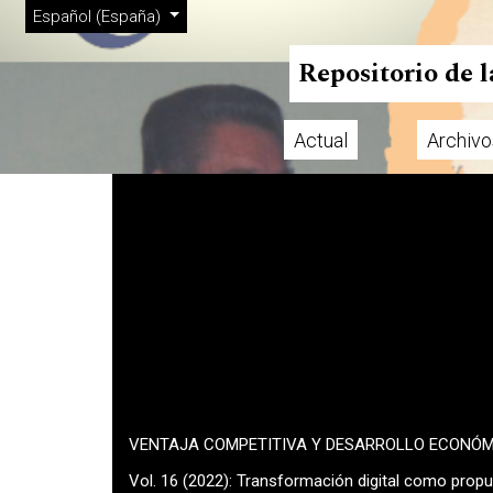
Menú de administración
Ir al menú de navegación principal
Ir al contenido principal
Ir al pie de página del sitio
Cambiar el idioma. El actual es:
Español (España)
Repositorio de 
Actual
Archivo
Menú principal
VENTAJA COMPETITIVA Y DESARROLLO ECONÓ
Vol. 16 (2022): Transformación digital como prop