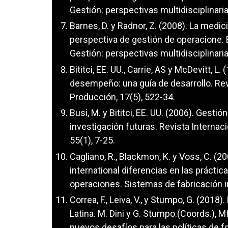
Gestión: perspectivas multidisciplinari
Barnes, D. y Radnor, Z. (2008). La medic
perspectiva de gestión de operacione. 
Gestión: perspectivas multidisciplinari
Bititci, EE. UU., Carrie, AS y McDevitt, 
desempeño: una guía de desarrollo. Rev
Producción, 17(5), 522-34.
Busi, M. y Bititci, EE. UU. (2006). Gest
investigación futuras. Revista Interna
55(1), 7-25.
Cagliano, R., Blackmon, K. y Voss, C. 
international diferencias en las prácti
operaciones. Sistemas de fabricación i
Correa, F., Leiva, V., y Stumpo, G. (20
Latina. M. Dini y G. Stumpo.(Coords.),
nuevos desafíos para las políticas de 