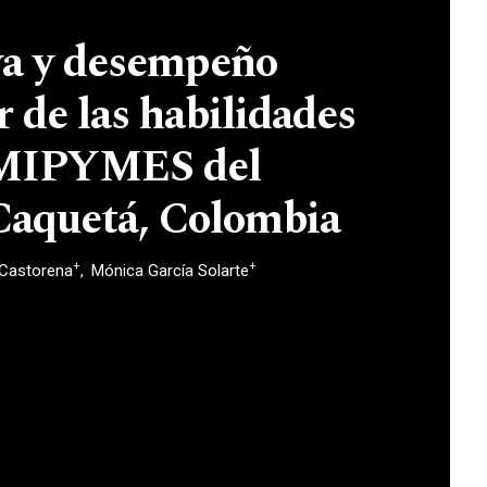
va y desempeño
r de las habilidades
s MIPYMES del
Caquetá, Colombia
+
+
 Castorena
Mónica García Solarte