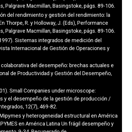
as, Palgrave Macmillan, Basingstoke, págs. 89-106.
ión del rendimiento y gestión del rendimiento: la
En Thorpe, R. y Holloway, J. (Eds), Performance
as, Palgrave Macmillan, Basingstoke, págs. 89-106.
L. (1997). Sistemas integrados de medición del
ista Internacional de Gestión de Operaciones y
ión colaborativa del desempeño: brechas actuales e
cional de Productividad y Gestión del Desempeño,
(2001). Small Companies under microscope:
cas y el desempeño de la gestión de producción /
ntegrados, 12(7), 469-82.
18). Mipymes y heterogeneidad estructural en América
 MIPYMES en América Latina Un frágil desempeño y
fomento, 9-34. Recuperado de