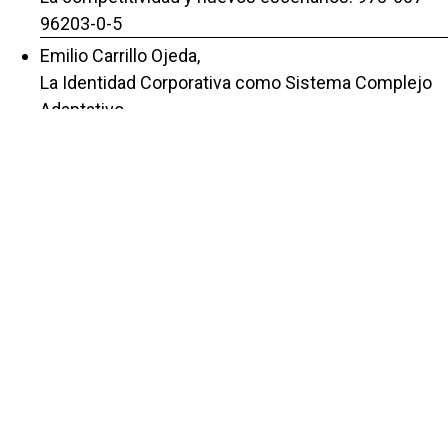
96203-0-5
Emilio Carrillo Ojeda,
La Identidad Corporativa como Sistema Complejo
Adaptativo
,
Repositorio de la Red Internacional de
Investigadores en Competitividad: Vol. 9 Núm. 1
(2015): La competitividad frente a la incertidumbre
global: 978-607-96203-4
Emilio Carrillo Ojeda,
Cibernética y Comunicación Corporativa.
,
Repositorio de la Red Internacional de
Investigadores en Competitividad: Vol. 8 Núm. 1
(2014): Innovación y competitividad. Impulsores
del desarrollo. ISBN: 978-607-96203-0-3