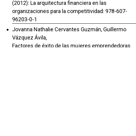
(2012): La arquitectura financiera en las
organizaciones para la competitividad: 978-607-
96203-0-1
Jovanna Nathalie Cervantes Guzmán, Guillermo
Vázquez Ávila,
Factores de éxito de las mujeres emprendedoras
en países en vías de desarrollo. Caso de estudio:
América Latina y el Caribe.
,
Repositorio de la Red Internacional de
Investigadores en Competitividad: Vol. 12 (2018):
La competitividad como detonante para la mejora
social ISBN 978-607-96203-0-7
Guillermo Vázquez Ávila, Tania Emma Núñez
Moreno, José Luis Fernández Ocegueda,
Gestión de conocimiento e innovación impulsores