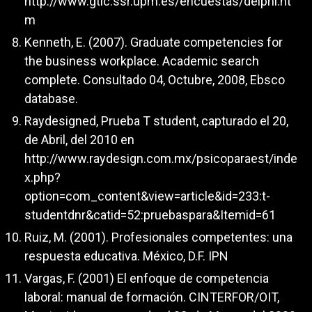
http://www.gtic.ssr.upm.es/encuestas/delphi.ht
m
Kenneth, E. (2007). Graduate competencies for
the business workplace. Academic search
complete. Consultado 04, Octubre, 2008, Ebsco
database.
Raydesigned, Prueba T student, capturado el 20,
de Abril, del 2010 en
http://www.raydesign.com.mx/psicoparaest/inde
x.php?
option=com_content&view=article&id=233:t-
studentdnr&catid=52:pruebaspara&Itemid=61
Ruiz, M. (2001). Profesionales competentes: una
respuesta educativa. México, D.F. IPN
Vargas, F. (2001) El enfoque de competencia
laboral: manual de formación. CINTERFOR/OIT,