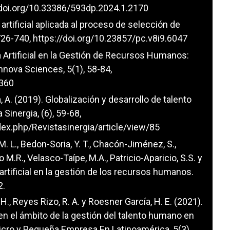
/doi.org/10.33386/593dp.2024.1.2170
 artificial aplicada al proceso de selección de
 726-740,
https://doi.org/10.23857/pc.v8i9.6047
ia Artificial en la Gestión de Recursos Humanos:
nova Sciences, 5(1), 58-84,
8360
A. (2019). Globalización y desarrollo de talento
 Sinergia, (6), 59-68,
ex.php/Revistasinergia/article/view/85
M. L., Bedon-Soria, Y. T., Chacón-Jiménez, S.,
M.R., Velasco-Taípe, M.A., Patricio-Aparicio, S.S. y
 artificial en la gestión de los recursos humanos.
2.
 H., Reyes Rizo, R. A. y Roesner García, H. E. (2021).
l en el ámbito de la gestión del talento humano en
icro y Pequeña Empresa En Latinoamérica, 5(3),