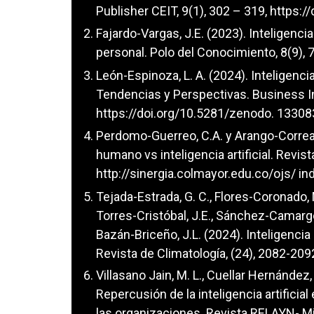
Publisher CEIT, 9(1), 302 – 319,
https:/
Fajardo-Vargas, J.E. (2023). Inteligencia
personal. Polo del Conocimiento, 8(9),
León-Espinoza, L. A. (2024). Inteligenc
Tendencias y Perspectivas. Business In
https://doi.org/10.5281/zenodo
. 1330
Perdomo-Guerreo, C.A. y Arango-Correa, 
humano vs inteligencia artificial. Revista
http://sinergia.colmayor.edu.co/ojs/
ind
Tejada-Estrada, G. C., Flores-Coronado, 
Torres-Cristóbal, J.E., Sánchez-Camargo 
Bazán-Briceño, J.L. (2024). Inteligencia
Revista de Climatología, (24), 2082-209
Villasano Jain, M. L., Cuellar Hernández,
Repercusión de la inteligencia artificia
las organizaciones. Revista RELAYN- M