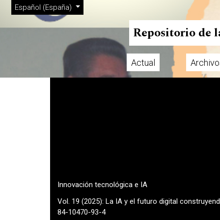
Menú de administración
Ir al menú de navegación principal
Ir al contenido principal
Ir al pie de página del sitio
Cambiar el idioma. El actual es:
Español (España)
Repositorio de 
Actual
Archivo
Menú principal
Innovación tecnológica e IA
Vol. 19 (2025): La IA y el futuro digital construy
84-10470-93-4