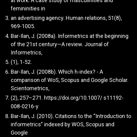
at work: A case study of masculinities and
femininities in
an advertising agency. Human relations, 51(8),
969-1005.
Bar-Ilan, J. (2008a). Informetrics at the beginning
of the 21st century—A review. Journal of
Informetrics,
(1), 1-52.
Bar-Ilan, J. (2008b). Which h-index? - A
comparison of WoS, Scopus and Google Scholar.
Scientometrics,
(2), 257–271.
https://doi.org/10.1007/
s11192-
008-0216-y
Bar-Ilan, J. (2010). Citations to the “Introduction to
informetrics” indexed by WOS, Scopus and
Google