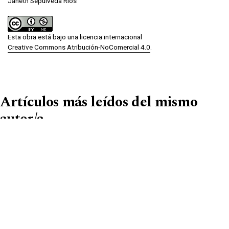
Janeth Sepúlveda Ríos
Esta obra está bajo una licencia internacional
Creative Commons Atribución-NoComercial 4.0
.
Artículos más leídos del mismo
autor/a
Luis Josafat Betanzos Ponce, Irma Janett
Sepúlveda Ríos, Tania Marcela Hernández
Rodríguez,
Publicidad emocional y su impacto en la intención
de compra en millennials: Estudio en Baja
California, Ciudad de México y Jalisco