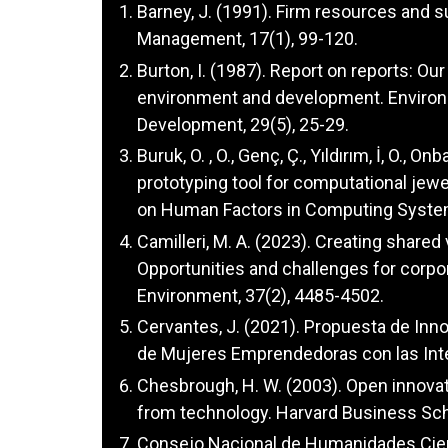
Barney, J. (1991). Firm resources and 
Management, 17(1), 99-120.
Burton, I. (1987). Report on reports: 
environment and development. Environm
Development, 29(5), 25-29.
Buruk, O. , O., Genç, Ç., Yıldırım, İ, O., O
prototyping tool for computational jew
on Human Factors in Computing System
Camilleri, M. A. (2023). Creating share
Opportunities and challenges for corpor
Environment, 37(2), 4485-4502.
Cervantes, J. (2021). Propuesta de In
de Mujeres Emprendedoras con las Inte
Chesbrough, H. W. (2003). Open innovati
from technology. Harvard Business Sch
Consejo Nacional de Humanidades Cienc