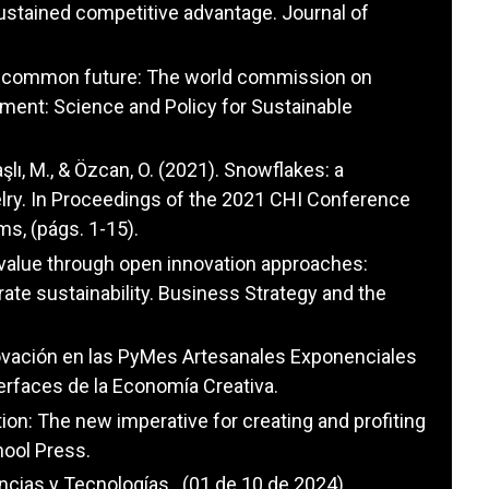
sustained competitive advantage. Journal of
Our common future: The world commission on
ent: Science and Policy for Sustainable
nbaşlı, M., & Özcan, O. (2021). Snowflakes: a
elry. In Proceedings of the 2021 CHI Conference
s, (págs. 1-15).
d value through open innovation approaches:
ate sustainability. Business Strategy and the
novación en las PyMes Artesanales Exponenciales
rfaces de la Economía Creativa.
on: The new imperative for creating and profiting
ool Press.
ias y Tecnologías . (01 de 10 de 2024).