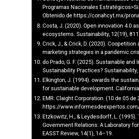
Programas Nacionales Estratégicos>Si
Obtenido de
https://conahcyt.mx/pron
Costa, J. (2020). Open innovation 4.0 a
ecosystems. Sustainability, 12(19), 811
Crick, J., & Crick, D. (2020). Coopetiti
marketing strategies in a pandemic cri
do Prado, G. F. (2025). Sustainable an
Sustainability Practices? Sustainability,
Elkington, J. (1994). owards the sustai
for sustainable development. Californi
EMR. Claight Corporation. (10 de 05 d
https://www.informesdeexpertos.com
Etzkowitz, H., & Leydesdorff, L. (1995)
Government Relations: A Laboratory 
EASST Review, 14(1), 14–19.