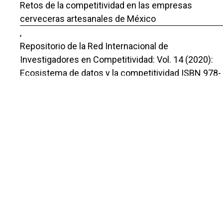
Retos de la competitividad en las empresas
cerveceras artesanales de México
,
Repositorio de la Red Internacional de
Investigadores en Competitividad: Vol. 14 (2020):
Ecosistema de datos y la competitividad ISBN 978-
607-96203-0-9
Araceli Rendón Trejo, Yareli Morales Rendón, Irene
Juana Guillén Mondragón,
Digitalización y competitividad. La industria de
alimentos procesados en la pandemia
,
Repositorio de la Red Internacional de
Investigadores en Competitividad: Vol. 15 (2021):
Reinventándose para la competitividad
PostCovid19 ISBN 978-607-96203-0-10