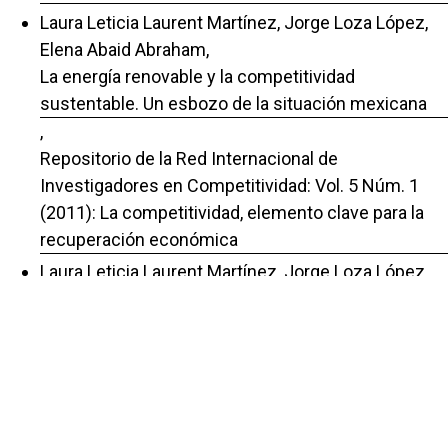
Laura Leticia Laurent Martínez, Jorge Loza López,
Elena Abaid Abraham,
La energía renovable y la competitividad
sustentable. Un esbozo de la situación mexicana
,
Repositorio de la Red Internacional de
Investigadores en Competitividad: Vol. 5 Núm. 1
(2011): La competitividad, elemento clave para la
recuperación económica
Laura Leticia Laurent Martínez, Jorge Loza López,
Jorge Loza López, Juan Francisco Rosales Laurent,
Juan Francisco Rosales Laurent,
Las unidades económicas informales en México,
una fenomenología generalizada. Génesis,
situación y perspectivas
,