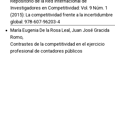
Repositorio de la Red Internacional de
Investigadores en Competitividad: Vol. 9 Núm. 1
(2015): La competitividad frente a la incertidumbre
global: 978-607-96203-4
María Eugenia De la Rosa Leal, Juan José Gracida
Romo,
Contrastes de la competitividad en el ejercicio
profesional de contadores públicos
independientes
,
Repositorio de la Red Internacional de
Investigadores en Competitividad: Vol. 15 (2021):
Reinventándose para la competitividad
PostCovid19 ISBN 978-607-96203-0-10
María Eugenia De la Rosa Leal, Juan José Gracida
Romo,
La competitividad profesional contable, la