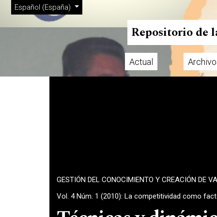
Menú de administración
Ir al menú de navegación principal
Ir al contenido principal
Ir al pie de página del sitio
Cambiar el idioma. El actual es:
Español (España)
Repositorio de 
Actual
Archivo
Menú principal
GESTIÓN DEL CONOCIMIENTO Y CREACIÓN DE V
Vol. 4 Núm. 1 (2010): La competitividad como fac