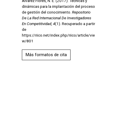
Álvarez Flores, N. E. (2017). Técnicas y
dinámicas para la implantación del proceso
de gestión del conocimiento.
Repositorio
De La Red Internacional De Investigadores
En Competitividad
,
4
(1). Recuperado a partir
de
https://riico.net/index.php/riico/article/vie
w/801
Más formatos de cita