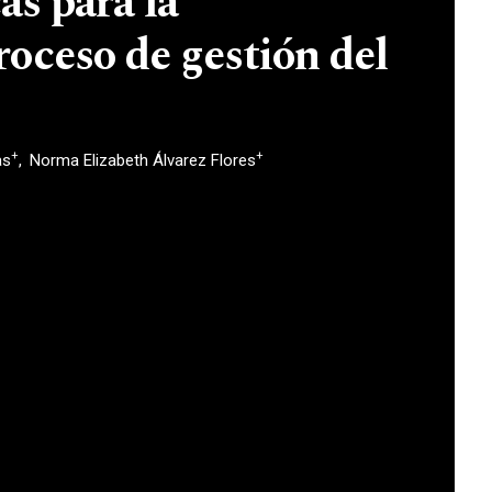
as para la
roceso de gestión del
+
+
as
Norma Elizabeth Álvarez Flores