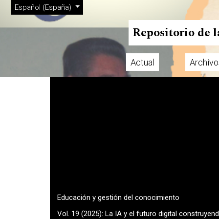
Menú de administración
Ir al menú de navegación principal
Ir al contenido principal
Ir al pie de página del sitio
Cambiar el idioma. El actual es:
Español (España)
Repositorio de 
Actual
Archivo
Menú principal
Educación y gestión del conocimiento
Vol. 19 (2025): La IA y el futuro digital construy