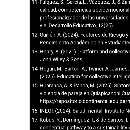
Fulquez, S., García, L., Vázquez, J., & Z
calidad, competencias socioemocionales
profesionalizador de las universidades.
y el Desarrollo Educativo, 13(25).
Guillén, A. (2024). Factores de Riesgo y
Rendimiento Académico en Estudiantes 
Henry, A. (2021). Platform and collectiv
John Wiley & Sons.
Hogan, M., Barton, A., Twiner, A., James, 
(2025). Education for collective intellig
Huaranca, A. & Panca, M. (2025). Sínt
violencia de pareja en Quispicanchi Cu
https://repositorio.continental.edu.p
INEGI. (2024). Salud mental. Instituto N
Kubus, R., Domínguez, I., & de Santos, I.
conceptual pathway to a sustainability-o