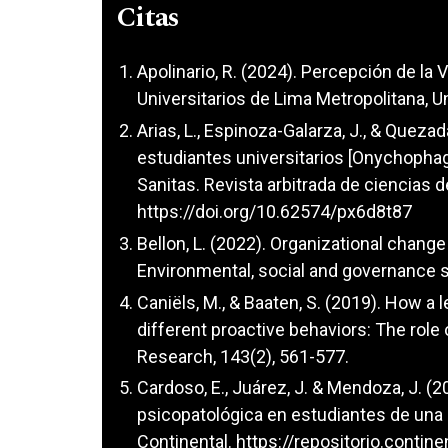
Citas
Apolinario, R. (2024). Percepción de la
Universitarios de Lima Metropolitana, 
Arias, L., Espinoza-Galarza, J., & Queza
estudiantes universitarios [Onychophag
Sanitas. Revista arbitrada de ciencias d
https://doi.org/10.62574/px6d8t87
Bellon, L. (2022). Organizational change 
Environmental, social and governance s
Caniëls, M., & Baaten, S. (2019). How a l
different proactive behaviors: The role 
Research, 143(2), 561-577.
Cardoso, E., Juárez, J. & Mendoza, J. (
psicopatológica en estudiantes de una 
Continental.
https://repositorio.conti