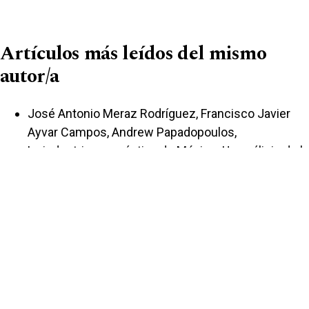
Artículos más leídos del mismo
autor/a
José Antonio Meraz Rodríguez, Francisco Javier
Ayvar Campos, Andrew Papadopoulos,
La industria aeronáutica de México: Un análisis de la
competitividad, I+D y alta tecnología mediante la
clusterización jerárquica
,
Repositorio de la Red Internacional de
Investigadores en Competitividad: Vol. 13 (2019):
Los Retos de la Competitividad ante la Industria 4.0
978-607-96203-0-8
José Antonio Meraz Rodríguez, Francisco Javier