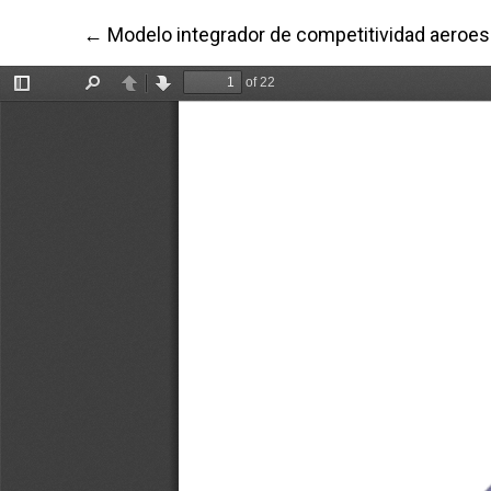
Volver a los detalles del artículo
←
Modelo integrador de competitividad aeroesp