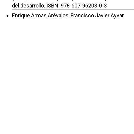
del desarrollo. ISBN: 978-607-96203-0-3
Enrique Armas Arévalos, Francisco Javier Ayvar
Campos,
Los determinantes de la inversión extranjera
directa en México: un análisis paramétrico de la
industria manufacturera
,
Repositorio de la Red Internacional de
Investigadores en Competitividad: Vol. 11 (2017): El
valor del conocimiento y efectos en la
competitividad: ISBN 978-607-96203-0-6
Francisco Javier Ayvar Campos, Enrique Armas
Arévalos, José César Lenin Navarro Chávez,
Incidencia de la derrama tecnológica sobre la
inversión extranjera directa en la industria
manufacturera mexicana