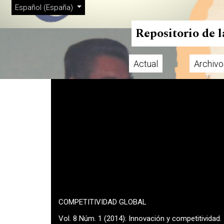
Menú de administración
Ir al menú de navegación principal
Ir al contenido principal
Ir al pie de página del sitio
Cambiar el idioma. El actual es:
Español (España)
Repositorio de 
Actual
Archivo
Menú principal
COMPETITIVIDAD GLOBAL
Vol. 8 Núm. 1 (2014): Innovación y competitividad