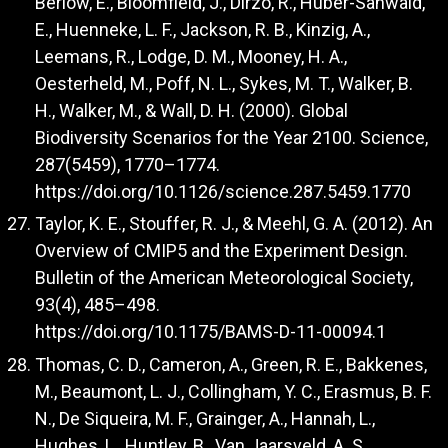
Berlow, E., Bloomfield, J., Dirzo, R., Huber-Sanwald,
E., Huenneke, L. F., Jackson, R. B., Kinzig, A.,
Leemans, R., Lodge, D. M., Mooney, H. A.,
Oesterheld, M., Poff, N. L., Sykes, M. T., Walker, B.
H., Walker, M., & Wall, D. H. (2000). Global
Biodiversity Scenarios for the Year 2100. Science,
287(5459), 1770–1774.
https://doi.org/10.1126/science.287.5459.1770
Taylor, K. E., Stouffer, R. J., & Meehl, G. A. (2012). An
Overview of CMIP5 and the Experiment Design.
Bulletin of the American Meteorological Society,
93(4), 485–498.
https://doi.org/10.1175/BAMS-D-11-00094.1
Thomas, C. D., Cameron, A., Green, R. E., Bakkenes,
M., Beaumont, L. J., Collingham, Y. C., Erasmus, B. F.
N., De Siqueira, M. F., Grainger, A., Hannah, L.,
Hughes, L., Huntley, B., Van Jaarsveld, A. S.,