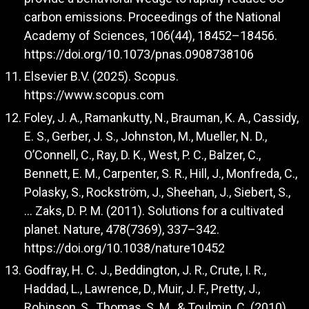
carbon emissions. Proceedings of the National
Academy of Sciences, 106(44), 18452–18456.
https://doi.org/10.1073/pnas.0908738106
Elsevier B.V. (2025). Scopus.
https://www.scopus.com
Foley, J. A., Ramankutty, N., Brauman, K. A., Cassidy,
E. S., Gerber, J. S., Johnston, M., Mueller, N. D.,
O’Connell, C., Ray, D. K., West, P. C., Balzer, C.,
Bennett, E. M., Carpenter, S. R., Hill, J., Monfreda, C.,
Polasky, S., Rockström, J., Sheehan, J., Siebert, S.,
… Zaks, D. P. M. (2011). Solutions for a cultivated
planet. Nature, 478(7369), 337–342.
https://doi.org/10.1038/nature10452
Godfray, H. C. J., Beddington, J. R., Crute, I. R.,
Haddad, L., Lawrence, D., Muir, J. F., Pretty, J.,
Robinson, S., Thomas, S. M., & Toulmin, C. (2010).