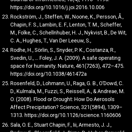
https://doi.org/10.1016/j.joi.2016.10.006
Rockström, J., Steffen, W., Noone, K., Persson, Å.,
Chapin, F. S., Lambin, E. F., Lenton, T. M., Scheffer,
M., Folke, C., Schellnhuber, H. J., Nykvist, B., De Wit,
C. A., Hughes, T., Van Der Leeuw, S.,
Rodhe, H., Sörlin, S., Snyder, P. K., Costanza, R.,
Svedin, U., … Foley, J. A. (2009). A safe operating
space for humanity. Nature, 461(7263), 472–475.
https://doi.org/10.1038/461472a
Rosenfeld, D., Lohmann, U., Raga, G. B., O’Dowd, C.
D., Kulmala, M., Fuzzi, S., Reissell, A., & Andreae, M.
O. (2008). Flood or Drought: How Do Aerosols
Affect Precipitation? Science, 321(5894), 1309–
1313.
https://doi.org/10.1126/science.1160606
Sala, O. E., Stuart Chapin, F., Iii, Armesto, J. J.,