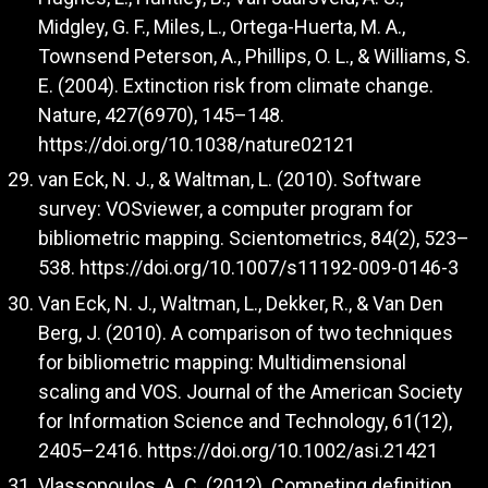
Midgley, G. F., Miles, L., Ortega-Huerta, M. A.,
Townsend Peterson, A., Phillips, O. L., & Williams, S.
E. (2004). Extinction risk from climate change.
Nature, 427(6970), 145–148.
https://doi.org/10.1038/nature02121
van Eck, N. J., & Waltman, L. (2010). Software
survey: VOSviewer, a computer program for
bibliometric mapping. Scientometrics, 84(2), 523–
538.
https://doi.org/10.1007/s11192-009-0146-3
Van Eck, N. J., Waltman, L., Dekker, R., & Van Den
Berg, J. (2010). A comparison of two techniques
for bibliometric mapping: Multidimensional
scaling and VOS. Journal of the American Society
for Information Science and Technology, 61(12),
2405–2416.
https://doi.org/10.1002/asi.21421
Vlassopoulos, A. C. (2012). Competing definition