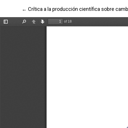
Volver a los detalles del artículo
←
Crítica a la producción científica sobre ca