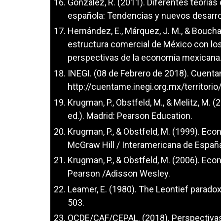
González, R. (2011). Diferentes teorías
española: Tendencias y nuevos desarrol
Hernández, E., Márquez, J. M., & Bouchai
estructura comercial de México con los
perspectivas de la economía mexicana.
INEGI. (08 de Febrero de 2018). Cuent
http://cuentame.inegi.org.mx/territor
Krugman, P., Obstfeld, M., & Melitz, M. (
ed.). Madrid: Pearson Education.
Krugman, P., & Obstfeld, M. (1999). Econ
McGraw Hill / Interamericana de Españ
Krugman, P., & Obstfeld, M. (2006). Econ
Pearson /Adisson Wesley.
Leamer, E. (1980). The Leontief paradox
503.
OCDE/CAF/CEPAL. (2018). Perspectivas