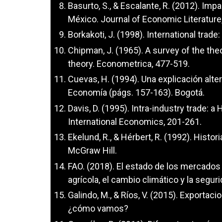
Basurto, S., & Escalante, R. (2012). Imp
México. Journal of Economic Literature
Borkakoti, J. (1998). International tr
Chipman, J. (1965). A survey of the theor
theory. Econometrica, 477-519.
Cuevas, H. (1994). Una explicación alte
Economía (págs. 157-163). Bogotá.
Davis, D. (1995). Intra-industry trade: 
International Economics, 201-261.
Ekelund, R., & Hérbert, R. (1992). Histo
McGraw Hill.
FAO. (2018). El estado de los mercados
agrícola, el cambio climático y la segu
Galindo, M., & Ríos, V. (2015). Export
¿cómo vamos?