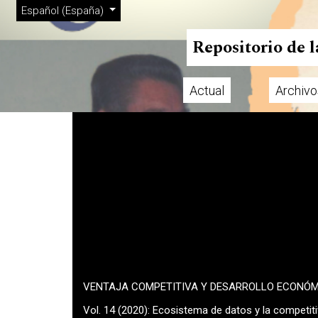
Menú de administración
Ir al menú de navegación principal
Ir al contenido principal
Ir al pie de página del sitio
Cambiar el idioma. El actual es:
Español (España)
Repositorio de 
Actual
Archivo
Menú principal
VENTAJA COMPETITIVA Y DESARROLLO ECONÓ
Vol. 14 (2020): Ecosistema de datos y la competi