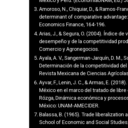
México y Perú. (EconomíaUNAM, Ed.) Jou
Amoroso, N., Chiquiar, D., & Ramos-Fra
determinant of comparative advantage:
Economics Finance, 164-196.
Arias, J., & Segura, O. (2004). Índice de
desempeño y de la competitividad prod
Comercio y Agronegocios.
Ayala, A. V., Sangerman-Jarquín, D. M., S
Determinación de la competitividad del
Revista Mexicana de Ciencias Agrícolas,
Ayvar, F., Lenin, J. C., & Armas, E. (201
México en el marco del tratado de libre
Rózga, Dinámica económica y procesos de
México: UNAM-AMECIDER.
Balassa, B. (1965). Trade liberalizati
School of Economic and Social Studies