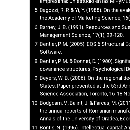
empresarial: Un estudio en las MiPyMEs 
Bagozzi, R. P. & Yi, Y. (1988). On the ev
the Academy of Marketing Science, 16(1
Barney, J. B. (1991). Resources and Su
Management Science, 17(1), 99-120.
Bentler, P. M. (2005). EQS 6 Structural 
Software.
Bentler, P. M. & Bonnet, D. (1980), Signi
covariance structures, Psychological Bu
Beyers, W. B. (2006). On the regional d
States. Paper presented at the 53rd An
Science Association, Toronto, 16-18 N
Bodgdam, V., Balint, J. & Farcas, M. (201
the annual reports of Romanian manufa
Annals of the University of Oradea, Eco
Bontis, N. (1996). Intellectual capital: