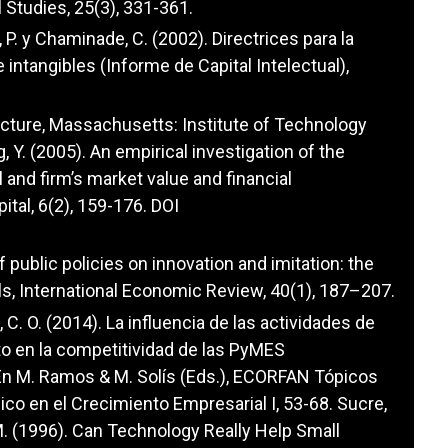
 Studies, 25(3), 331-361.
 P. y Chaminade, C. (2002). Directrices para la
intangibles (Informe de Capital Intelectual),
ructure, Massachusetts: Institute of Technology
, Y. (2005). An empirical investigation of the
l and firm’s market value and financial
ital, 6(2), 159-176. DOI
f public policies on innovation and imitation: the
s, International Economic Review, 40(1), 187–207.
 C. O. (2014). La influencia de las actividades de
to en la competitividad de las PyMES
En M. Ramos & M. Solís (Eds.), ECORFAN Tópicos
co en el Crecimiento Empresarial I, 53-68. Sucre,
M. (1996). Can Technology Really Help Small