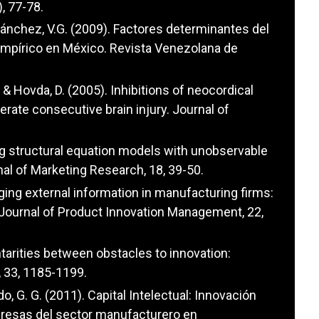
, 77-78.
 Sánchez, V.G. (2009). Factores determinantes del
empírico en México. Revista Venezolana de
M. & Hovda, D. (2005). Inhibitions of neocordical
rate consecutive brain injury. Journal of
ting structural equation models with unobservable
al of Marketing Research, 18, 39-50.
ging external information in manufacturing firms:
 Journal of Product Innovation Management, 22,
ntarities between obstacles to innovation:
 33, 1185-1199.
do, G. G. (2011). Capital Intelectual: Innovación
mpresas del sector manufacturero en