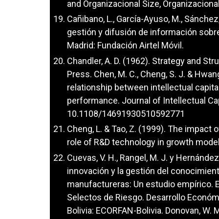
and Organizacional Size, Organizacional
Cañibano, L., García-Ayuso, M., Sánchez,
gestión y difusión de información sobre 
Madrid: Fundación Airtel Móvil.
Chandler, A. D. (1962). Strategy and St
Press. Chen, M. C., Cheng, S. J. & Hwang
relationship between intellectual capita
performance. Journal of Intellectual Cap
10.1108/14691930510592771
Cheng, L. & Tao, Z. (1999). The impact o
role of R&D technology in growth model
Cuevas, V. H., Rangel, M. J. y Hernández,
innovación y la gestión del conocimien
manufactureras: Un estudio empírico. 
Selectos de Riesgo. Desarrollo Económi
Bolivia: ECORFAN-Bolivia. Donovan, W. 