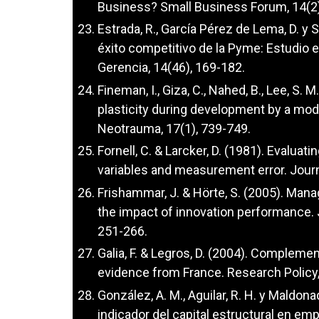
Business? Small Business Forum, 14(2)
Estrada, R., García Pérez de Lema, D. y
éxito competitivo de la Pyme: Estudio 
Gerencia, 14(46), 169-182.
Fineman, I., Giza, C., Nahed, B., Lee, S. 
plasticity during development by a mode
Neotrauma, 17(1), 739-749.
Fornell, C. & Larcker, D. (1981). Evalua
variables and measurement error. Journ
Frishammar, J. & Hörte, S. (2005). Mana
the impact of innovation performance.
251-266.
Galia, F. & Legros, D. (2004). Compleme
evidence from France. Research Policy,
González, A. M., Aguilar, R. H. y Maldona
indicador del capital estructural en e