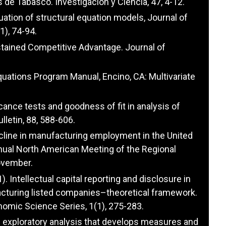
de Tabasco. Investigación y Ciencia, 47, 4-12.
aluation of structural equation models, Journal of
), 74-94.
stained Competitive Advantage. Journal of
Equations Program Manual, Encino, CA: Multivariate
ficance tests and goodness of fit in analysis of
lletin, 88, 588-606.
ecline in manufacturing employment in the United
nual North American Meeting of the Regional
ovember.
1). Intellectual capital reporting and disclosure in
cturing listed companies–theoretical framework.
nomic Science Series, 1(1), 275-283.
 An exploratory analysis that develops measures and