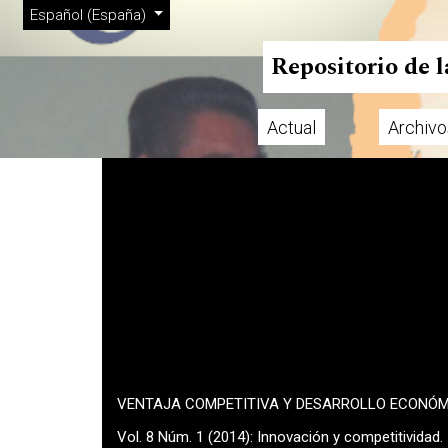
Menú de administración
Ir al menú de navegación principal
Ir al contenido principal
Ir al pie de página del sitio
Cambiar el idioma. El actual es:
Español (España)
Repositorio de 
Actual
Archivo
Menú principal
VENTAJA COMPETITIVA Y DESARROLLO ECONÓ
Vol. 8 Núm. 1 (2014): Innovación y competitividad