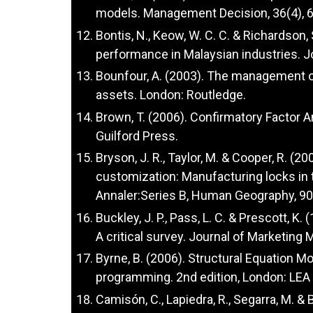
models. Management Decision, 36(4), 6
Bontis, N., Keow, W. C. C. & Richardson, 
performance in Malaysian industries. Jou
Bounfour, A. (2003). The management of
assets. London: Routledge.
Brown, T. (2006). Confirmatory Factor 
Guilford Press.
Bryson, J. R., Taylor, M. & Cooper, R. (
customization: Manufacturing locks in 
Annaler:Series B, Human Geography, 90
Buckley, J. P., Pass, L. C. & Prescott, 
A critical survey. Journal of Marketing
Byrne, B. (2006). Structural Equation M
programming. 2nd edition, London: LEA 
Camisón, C., Lapiedra, R., Segarra, M. &