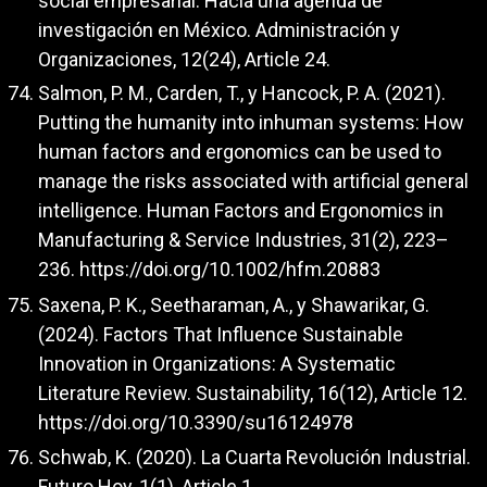
social empresarial: Hacia una agenda de
investigación en México. Administración y
Organizaciones, 12(24), Article 24.
Salmon, P. M., Carden, T., y Hancock, P. A. (2021).
Putting the humanity into inhuman systems: How
human factors and ergonomics can be used to
manage the risks associated with artificial general
intelligence. Human Factors and Ergonomics in
Manufacturing & Service Industries, 31(2), 223–
236.
https://doi.org/10.1002/hfm.20883
Saxena, P. K., Seetharaman, A., y Shawarikar, G.
(2024). Factors That Influence Sustainable
Innovation in Organizations: A Systematic
Literature Review. Sustainability, 16(12), Article 12.
https://doi.org/10.3390/su16124978
Schwab, K. (2020). La Cuarta Revolución Industrial.
Futuro Hoy, 1(1), Article 1.