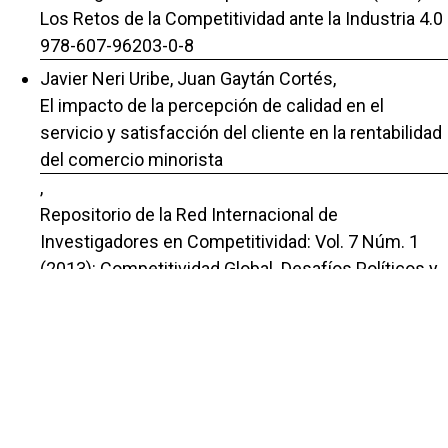
Los Retos de la Competitividad ante la Industria 4.0
978-607-96203-0-8
Javier Neri Uribe, Juan Gaytán Cortés,
El impacto de la percepción de calidad en el
servicio y satisfacción del cliente en la rentabilidad
del comercio minorista
,
Repositorio de la Red Internacional de
Investigadores en Competitividad: Vol. 7 Núm. 1
(2013): Competitividad Global. Desafíos Políticos y
Financieros: ISBN 978-607-96203-0-2
Graciela Otsmara González de Santiago, Juan
Antonio Vargas Barraza,
La influencia de marca en la decisión de compra de
cerveza artesanal en el segmento millennial del
AMG