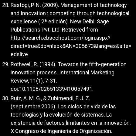
Rastogi, P. N. (2009). Management of technology
and Innovation : competing through technological
excellence ( 2ª edición). New Delhi: Sage
Publications Pvt. Ltd. Retrieved from
http://search.ebscohost.com/login.aspx?
direct=true&db=nlebk&AN=305673&lang=es&site=
edslive
Rothwell, R. (1994). Towards the fifth-generation
innovation process. International Marketing
Review, 11(1), 7-31.
doi:10.1108/02651339410057491.
Ruiz, A. M. G., & Zubimendi, F. J. Z.
(septiembre,2006). Los ciclos de vida de las
tecnologías y la evolución de sistemas. La
existencia de factores limitantes en la innovación.
X Congreso de Ingeniería de Organización.