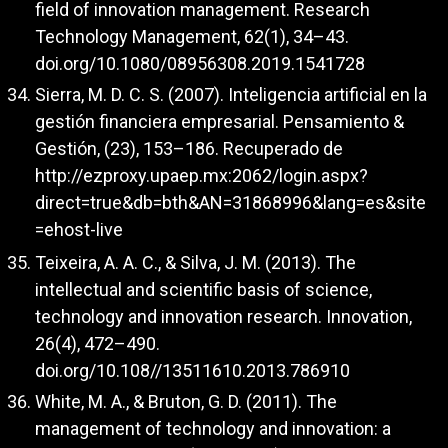
field of innovation management. Research
Technology Management, 62(1), 34–43.
doi.org/10.1080/08956308.2019.1541728
Sierra, M. D. C. S. (2007). Inteligencia artificial en la
gestión financiera empresarial. Pensamiento &
Gestión, (23), 153–186. Recuperado de
http://ezproxy.upaep.mx:2062/login.aspx?
direct=true&db=bth&AN=31868996&lang=es&site
=ehost-live
Teixeira, A. A. C., & Silva, J. M. (2013). The
intellectual and scientific basis of science,
technology and innovation research. Innovation,
26(4), 472–490.
doi.org/10.108//13511610.2013.786910
White, M. A., & Bruton, G. D. (2011). The
management of technology and innovation: a