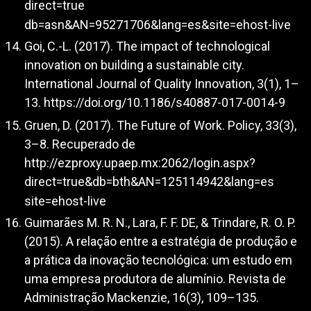
direct=true
db=asn&AN=95271706&lang=es&site=ehost-live
Goi, C.-L. (2017). The impact of technological
innovation on building a sustainable city.
International Journal of Quality Innovation, 3(1), 1–
13.
https://doi.org/10.1186/s40887-017-0014-9
Gruen, D. (2017). The Future of Work. Policy, 33(3),
3–8. Recuperado de
http://ezproxy.upaep.mx:2062/login.aspx?
direct=true&db=bth&AN=125114942&lang=es
site=ehost-live
Guimarães M. R. N., Lara, F. F. DE, & Trindare, R. O. P.
(2015). A relação entre a estratégia de produção e
a prática da inovação tecnológica: um estudo em
uma empresa produtora de alumínio. Revista de
Administração Mackenzie, 16(3), 109–135.