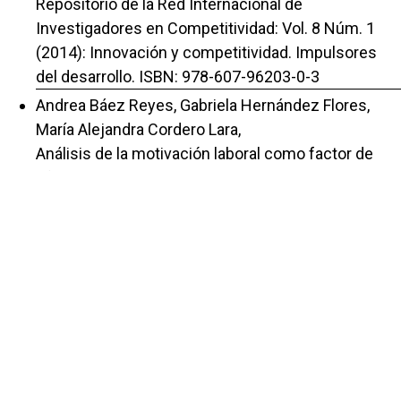
Repositorio de la Red Internacional de
Investigadores en Competitividad: Vol. 8 Núm. 1
(2014): Innovación y competitividad. Impulsores
del desarrollo. ISBN: 978-607-96203-0-3
Andrea Báez Reyes, Gabriela Hernández Flores,
María Alejandra Cordero Lara,
Análisis de la motivación laboral como factor de
Eficiencia en la empresa. Caso: Santiz S.A DE
,
Repositorio de la Red Internacional de
Investigadores en Competitividad: Vol. 7 Núm. 1
(2013): Competitividad Global. Desafíos Políticos y
Financieros: ISBN 978-607-96203-0-2
Andrea Báez Reyes, María Alejandra Cordero Lara,
Gabriela Hernández Flores,
El control interno en el área de recursos humanos y