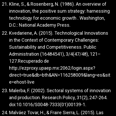
Kline, S., & Rosenberg, N. (1986). An overview of
innovation, the positive sum strategy: harnessing
technology for economic growth . Washington,
D.C.: National Academy Press.
Kvedariene, A. (2015). Technological Innovations
in the Context of Contemporary Challenges:
Sustainability and Competitiveness. Public
Administration (16484541), 3/4(47/48), 121–
127.Recuperado de
http://ezproxy.upaep.mx:2062/login.aspx?
direct=true&db=bth&AN=116258009&lang=es&sit
e=ehost-live
Malerba, F. (2002). Sectoral systems of innovation
and production. Research Policy, 31(2), 247-264.
doi:10.1016/S0048-7333(01)00139-1.
Malváez Tovar, H., & Fraire Sierra, L. (2015). Las