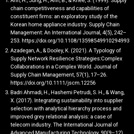
Ahn, H., Jung, H., Ahn, B., & Rhee, S. (1999). Supply
chain competitiveness and capabilities of
constituent firms: an exploratory study of the
Korean home appliance industry. Supply Chain
Management: An International Journal, 4(5), 242–
253.
https://doi.org/10.1108/13598549910294993
Azadegan, A., & Dooley, K. (2021). A Typology of
Supply Network Resilience Strategies:Complex
Collaborations in a Complex World. Journal of
Supply Chain Management, 57(1), 17–26.
https://doi.org/10.1111/jscm.12256
Badri Ahmadi, H., Hashemi Petrudi, S. H., & Wang,
X. (2017). Integrating sustainability into supplier
selection with analytical hierarchy process and
improved grey relational analysis: a case of
telecom industry. The International Journal of
Advanced Manufacturing Technology, 90(9–12),