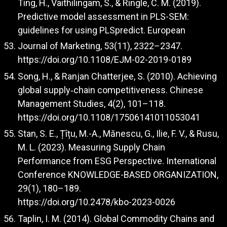
Ting, H., Vaithilingam, S., & Ringle, C. M. (2019).
Predictive model assessment in PLS-SEM:
guidelines for using PLSpredict. European
Journal of Marketing, 53(11), 2322–2347.
https://doi.org/10.1108/EJM-02-2019-0189
Song, H., & Ranjan Chatterjee, S. (2010). Achieving
global supply‐chain competitiveness. Chinese
Management Studies, 4(2), 101–118.
https://doi.org/10.1108/17506141011053041
Stan, S. E., Țîțu, M.-A., Mănescu, G., Ilie, F. V., & Rusu,
M. L. (2023). Measuring Supply Chain
Performance from ESG Perspective. International
Conference KNOWLEDGE-BASED ORGANIZATION,
29(1), 180–189.
https://doi.org/10.2478/kbo-2023-0026
Taplin, I. M. (2014). Global Commodity Chains and