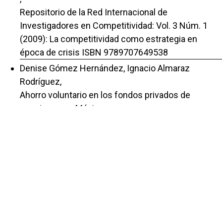
Repositorio de la Red Internacional de
Investigadores en Competitividad: Vol. 3 Núm. 1
(2009): La competitividad como estrategia en
época de crisis ISBN 9789707649538
Denise Gómez Hernández, Ignacio Almaraz
Rodríguez,
Ahorro voluntario en los fondos privados de
pensiones en México
,
Repositorio de la Red Internacional de
Investigadores en Competitividad: Vol. 5 Núm. 1
(2011): La competitividad, elemento clave para la
recuperación económica
Ignacio Almaraz Rodríguez, Denise Gómez
Hernández, Michael Demmler,
Estudio sobre la situación financiera post-COVID de