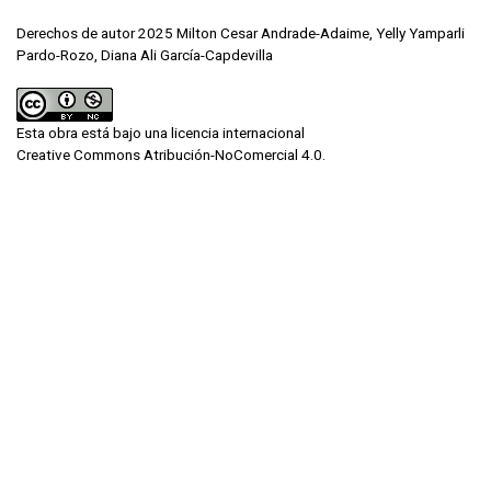
Derechos de autor 2025 Milton Cesar Andrade-Adaime, Yelly Yamparli
Pardo-Rozo, Diana Ali García-Capdevilla
Esta obra está bajo una licencia internacional
Creative Commons Atribución-NoComercial 4.0
.
Artículos más leídos del mismo
autor/a
Yelly Yamparli Pardo-Rozo, Gabriela Carvajal-
Valderrama, Alexandra Perdomo-Carvajal,
Evaluación de la Responsabilidad Social
Empresarial en supermercados de Florencia,
Caquetá, Colombia como factor de competitividad