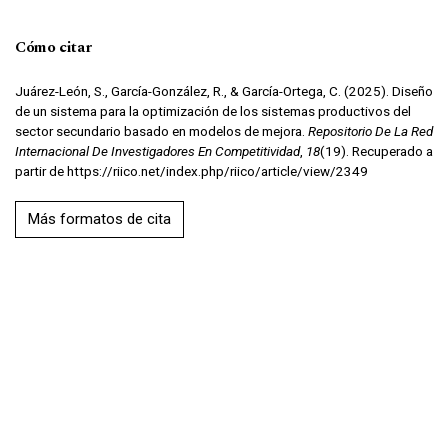
Cómo citar
Juárez-León, S., García-González, R., & García-Ortega, C. (2025). Diseño
de un sistema para la optimización de los sistemas productivos del
sector secundario basado en modelos de mejora.
Repositorio De La Red
Internacional De Investigadores En Competitividad
,
18
(19). Recuperado a
partir de https://riico.net/index.php/riico/article/view/2349
Más formatos de cita
Derechos de autor 2025 Senén Juárez-León, Ramón García-González,
Cyntia García-Ortega
Esta obra está bajo una licencia internacional
Creative Commons Atribución-NoComercial 4.0
.