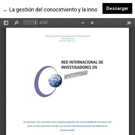
De
Descargar
Volver a los detalles del artículo
←
La gestión del conocimiento y la innovación educativ