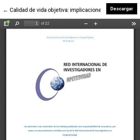
De
Descargar
Volver a los detalles del artículo
←
Calidad de vida objetiva: implicaciones para la comp