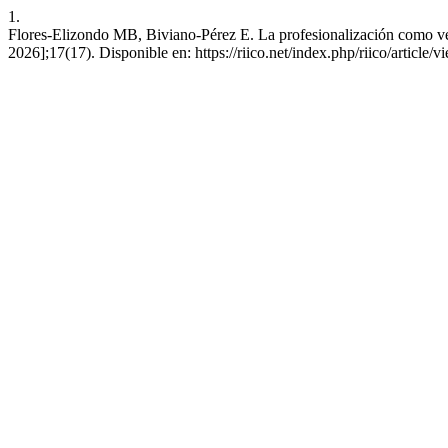
1.
Flores-Elizondo MB, Biviano-Pérez E. La profesionalización como ven
2026];17(17). Disponible en: https://riico.net/index.php/riico/article/