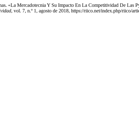
rdenas. «La Mercadotecnia Y Su Impacto En La Competitividad De Las 
ividad
, vol. 7, n.º 1, agosto de 2018, https://riico.net/index.php/riico/art