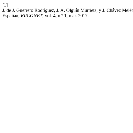
[1]
J. de J. Guerrero Rodríguez, J. A. Olguín Murrieta, y J. Chávez Mel
España»,
RIICONET
, vol. 4, n.º 1, mar. 2017.