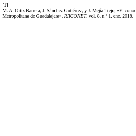
[1]
M. A. Ortiz Barrera, J. Sánchez Gutiérrez, y J. Mejía Trejo, «El con
Metropolitana de Guadalajara»,
RIICONET
, vol. 8, n.º 1, ene. 2018.