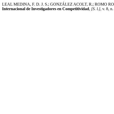
LEAL MEDINA, F. D. J. S.; GONZÁLEZ ACOLT, R.; ROMO ROJAS, L. E
Internacional de Investigadores en Competitividad
,
[S. l.]
, v. 8, 