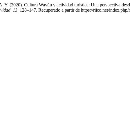
. Y. (2020). Cultura Wayúu y actividad turística: Una perspectiva desde
ividad
,
13
, 128–147. Recuperado a partir de https://riico.net/index.php/