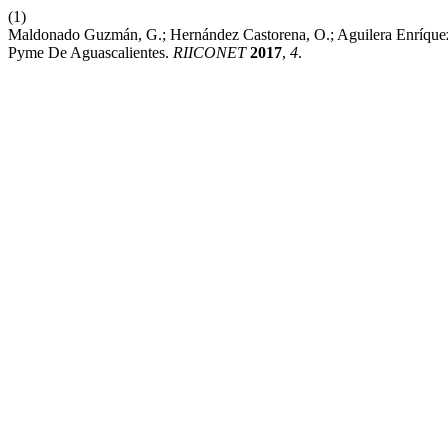
(1)
Maldonado Guzmán, G.; Hernández Castorena, O.; Aguilera Enríquez
Pyme De Aguascalientes.
RIICONET
2017
,
4
.