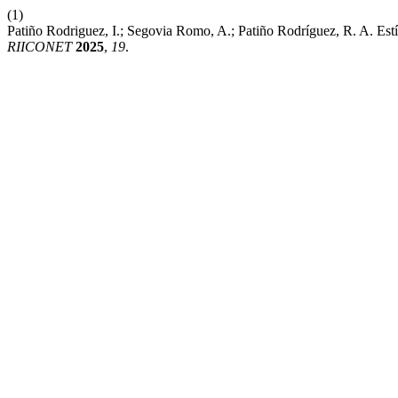
(1)
Patiño Rodriguez, I.; Segovia Romo, A.; Patiño Rodríguez, R. A. E
RIICONET
2025
,
19
.