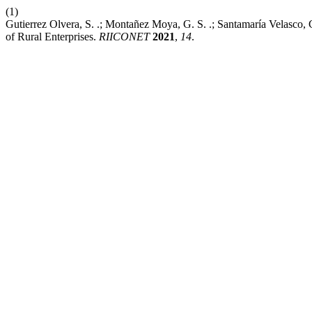
(1)
Gutierrez Olvera, S. .; Montañez Moya, G. S. .; Santamaría Velasco
of Rural Enterprises.
RIICONET
2021
,
14
.