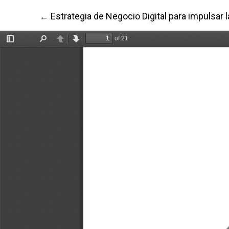
Volver a los detalles del artículo
←
Estrategia de Negocio Digital para impulsar