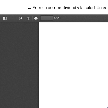
Volver a los detalles del artículo
←
Entre la competitividad y la salud. Un 