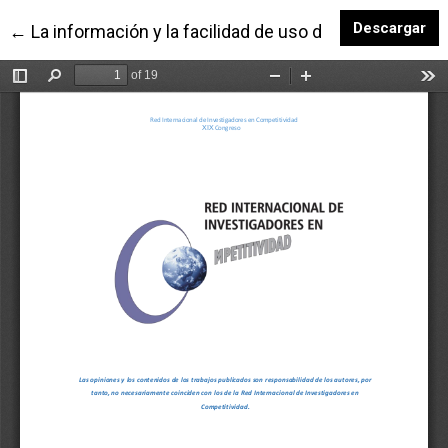
De
Descargar
Volver a los detalles del artículo
←
La información y la facilidad de uso del comercio so